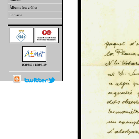
Utilitats
Àlbums fotogràfics
Contacte
IC:0349 / IS:08119